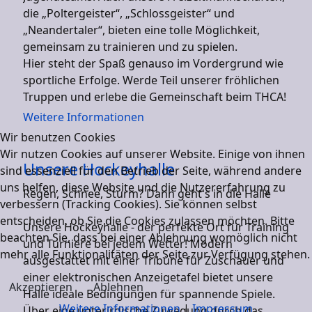
die „Poltergeister“, „Schlossgeister“ und
„Neandertaler“, bieten eine tolle Möglichkeit,
gemeinsam zu trainieren und zu spielen.
Hier steht der Spaß genauso im Vordergrund wie
sportliche Erfolge. Werde Teil unserer fröhlichen
Truppen und erlebe die Gemeinschaft beim THCA!
Weitere Informationen
Wir benutzen Cookies
Wir nutzen Cookies auf unserer Website. Einige von ihnen
Unsere Hockeyhalle
sind essenziell für den Betrieb der Seite, während andere
uns helfen, diese Website und die Nutzererfahrung zu
Regen, Schnee, Sturm? Dann geht's in die Halle
verbessern (Tracking Cookies). Sie können selbst
entscheiden, ob Sie die Cookies zulassen möchten. Bitte
Unsere Hockeyhalle - der perfekte Ort für Training
beachten Sie, dass bei einer Ablehnung womöglich nicht
und Turniere bei jedem Wetter! Modern
mehr alle Funktionalitäten der Seite zur Verfügung stehen.
ausgestattet mit einer Tribüne für Zuschauer und
einer elektronischen Anzeigetafel bietet unsere
Akzeptieren
Ablehnen
Halle ideale Bedingungen für spannende Spiele.
Weitere Informationen
|
Impressum
Über eine unterirdische Zuwegung durch das